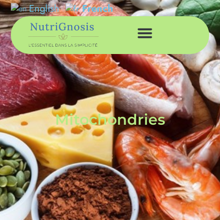
English
French
Mitochondries