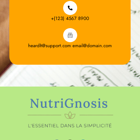
+(123) 4567 8900
heardlt@support.com email@domain.com