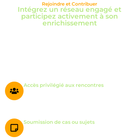
Rejoindre et Contribuer
Intégrez un réseau engagé et
participez activement à son
enrichissement
L’adhésion au Réseau Mitochondries vous ouvre l’accès
à une communauté de professionnels passionnés, à des
rencontres scientifiques régulières et à la possibilité de
partager vos cas ou thématiques. Un espace
d’échange, de co-apprentissage et d’impact pour faire
avancer la nutrithérapie ensemble.
Accès privilégié aux rencontres
Participez aux sessions virtuelles organisées autour
de thématiques scientifiques et cas cliniques.
Soumission de cas ou sujets
Proposez des dossiers médicaux, expériences